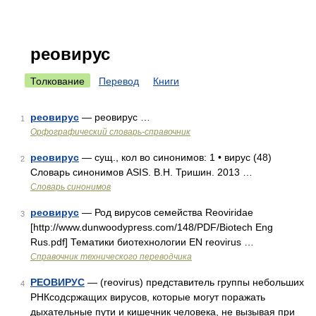
реовирус
Толкование
Перевод
Книги
реовирус
— реовирус …
1
Орфографический словарь-справочник
реовирус
— сущ., кол во синонимов: 1 • вирус (48)
2
Словарь синонимов ASIS. В.Н. Тришин. 2013 …
Словарь синонимов
реовирус
— Род вирусов семейства Reoviridae
3
[http://www.dunwoodypress.com/148/PDF/Biotech Eng
Rus.pdf] Тематики биотехнологии EN reovirus …
Справочник технического переводчика
РЕОВИРУС
— (reovirus) представитель группы небольших
4
РНКсодсржащих вирусов, которые могут поражать
дыхательные пути и кишечник человека, не вызывая при