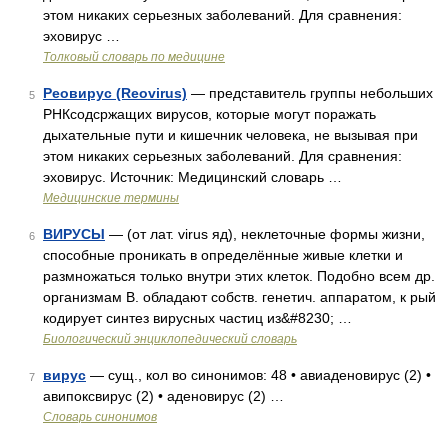
этом никаких серьезных заболеваний. Для сравнения:
эховирус …
Толковый словарь по медицине
Реовирус (Reovirus)
— представитель группы небольших
5
РНКсодсржащих вирусов, которые могут поражать
дыхательные пути и кишечник человека, не вызывая при
этом никаких серьезных заболеваний. Для сравнения:
эховирус. Источник: Медицинский словарь …
Медицинские термины
ВИРУСЫ
— (от лат. virus яд), неклеточные формы жизни,
6
способные проникать в определённые живые клетки и
размножаться только внутри этих клеток. Подобно всем др.
организмам В. обладают собств. генетич. аппаратом, к рый
кодирует синтез вирусных частиц из&#8230; …
Биологический энциклопедический словарь
вирус
— сущ., кол во синонимов: 48 • авиаденовирус (2) •
7
авипоксвирус (2) • аденовирус (2) …
Словарь синонимов