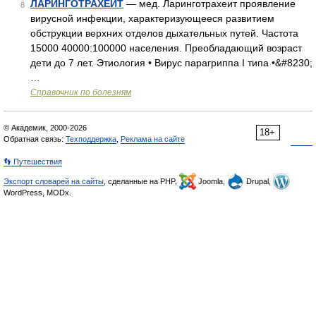
ЛАРИНГОТРАХЕИТ
— мед. Ларинготрахеит проявление
8
вирусной инфекции, характеризующееся развитием
обструкции верхних отделов дыхательных путей. Частота
15000 40000:100000 населения. Преобладающий возраст
дети до 7 лет. Этиология • Вирус парагриппа I типа •&#8230;
…
Справочник по болезням
© Академик, 2000-2026
18+
Обратная связь:
Техподдержка
,
Реклама на сайте
👣 Путешествия
Экспорт словарей на сайты
, сделанные на PHP,
Joomla,
Drupal,
WordPress, MODx.